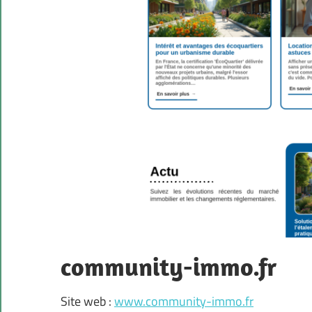
community-immo.fr
Site web :
www.community-immo.fr